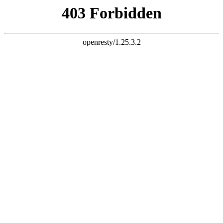
k8凯发推荐
产品展示
|
联系我们
网站首页
公司简介
产品展示
新闻中心
企业文化
选型指南
销售网络
在线留言
联系我们
产品列表
计量及自动化控制设备
磁电设备
低压电器设备
布袋除尘器
网站公告